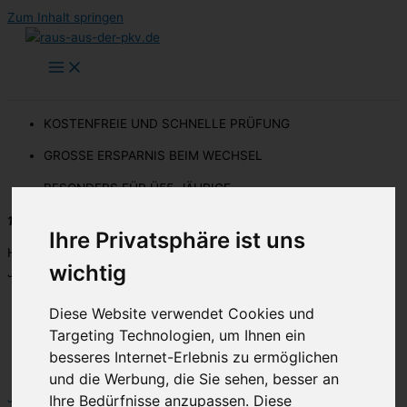
Zum Inhalt springen
KOSTENFREIE UND SCHNELLE PRÜFUNG
GROSSE ERSPARNIS BEIM WECHSEL
BESONDERS FÜR Ü55-JÄHRIGE
100% KOSTENFREI
Ihre Privatsphäre ist uns
Heute schon an morgen denken & in die GKV wechseln.
wichtig
Jetzt schnell in wenigen Schritten prüfen lassen.
VON EXPERTEN GEPRÜFT
Diese Website verwendet Cookies und
BIS ZU 75% ERSPARNIS
Targeting Technologien, um Ihnen ein
99% ERFOLGSQUOTE
besseres Internet-Erlebnis zu ermöglichen
VORTEIL FÜR Ü55-JÄHRIGE
und die Werbung, die Sie sehen, besser an
Jetzt kostenfrei prüfen
Ihre Bedürfnisse anzupassen. Diese