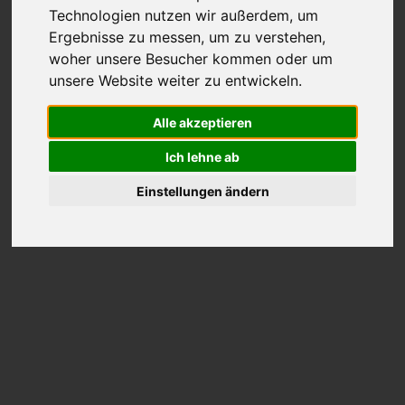
Technologien nutzen wir außerdem, um
bis zu 300.000 € Ersparnis
Ergebnisse zu messen, um zu verstehen,
sichere Datenübermittlung
woher unsere Besucher kommen oder um
kostenfrei und unverbindlich
unsere Website weiter zu entwickeln.
Optimierung durch Zusatztarife
Alle akzeptieren
Ich lehne ab
Einstellungen ändern